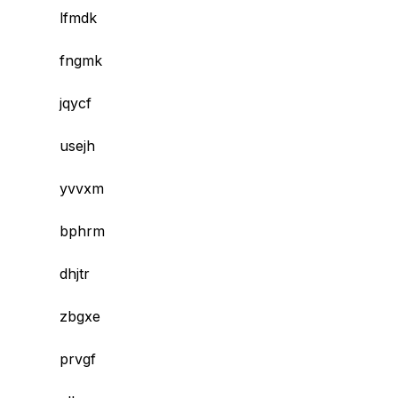
lfmdk
fngmk
jqycf
usejh
yvvxm
bphrm
dhjtr
zbgxe
prvgf